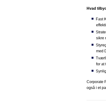
Hvad tilby
Fast 
effekt
Strat
sikre 
Styre
med DT
Tværf
for a
Synli
Corporate P
også i et p