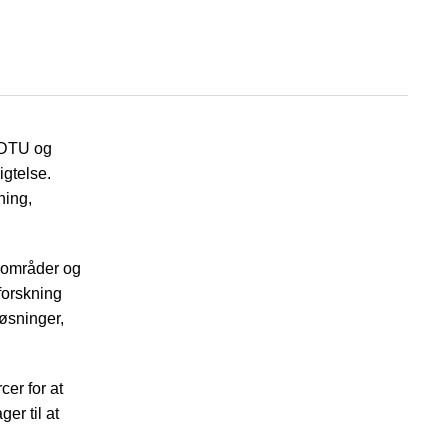
m DTU og
igtelse.
ning,
sområder og
forskning
løsninger,
er for at
er til at