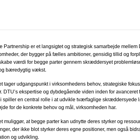
e Partnership er et langsigtet og strategisk samarbejde melle
omheder, der bygger på fælles ambitioner, gensidig tillid og forpl
 skabe værdi for begge parter gennem skræddersyet problemløs
og bæredygtig vækst.
t tager udgangspunkt i virksomhedens behov, strategiske foku
r. DTU’s ekspertise og dybdegående viden inden for avanceret 
 spiller en central rolle i at udvikle tværfaglige skræddersyede 
øjde for de konkrete behov og mål, virksomheden har.
 muliggør, at begge parter kan udnytte deres styrker og ressourc
nger, der ikke blot styrker deres egne positioner, men også bidrag
ation og udvikling.