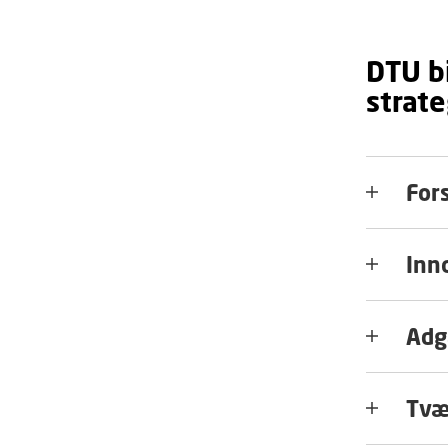
DTU bi
strat
For
Inn
Adg
Tvæ