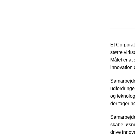
Et Corporat
større virks
Målet er at
innovation 
Samarbejde
udfordringe
og teknologi
der tager h
Samarbejdet
skabe løsni
drive innov