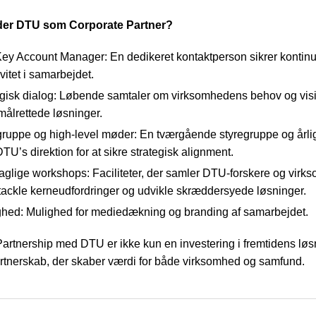
der DTU som Corporate Partner?
Key Account Manager: En dedikeret kontaktperson sikrer kontinu
ivitet i samarbejdet.
egisk dialog: Løbende samtaler om virksomhedens behov og visio
målrettede løsninger.
gruppe og high-level møder: En tværgående styregruppe og årl
U’s direktion for at sikre strategisk alignment.
aglige workshops: Faciliteter, der samler DTU-forskere og vir
t tackle kerneudfordringer og udvikle skræddersyede løsninger.
ghed: Mulighed for mediedækning og branding af samarbejdet.
artnership med DTU er ikke kun en investering i fremtidens lø
artnerskab, der skaber værdi for både virksomhed og samfund.