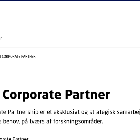
GÅ TIL PRIMÆRT INDHOLD (TRYK ENTER).
r
U CORPORATE PARTNER
 Corporate Partner
ate Partnership er et eksklusivt og strategisk samarb
es behov, på tværs af forskningsområder.