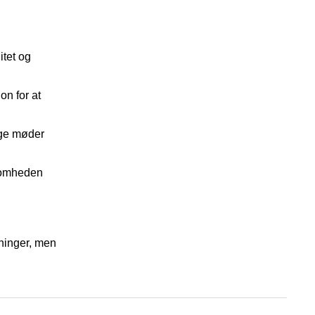
itet og
n for at
ige møder
ksomheden
sninger, men